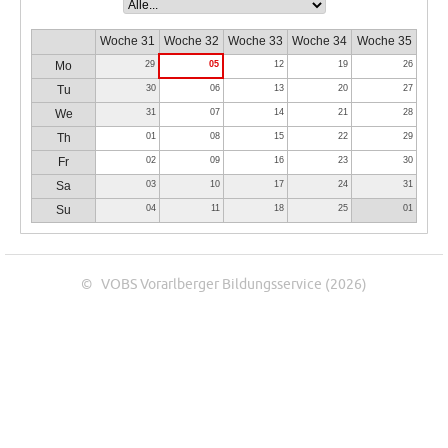
Woche 31
Woche 32
Woche 33
Woche 34
Woche 35
Mo
29
05
12
19
26
Tu
30
06
13
20
27
We
31
07
14
21
28
Th
01
08
15
22
29
Fr
02
09
16
23
30
Sa
03
10
17
24
31
Su
04
11
18
25
01
© VOBS Vorarlberger Bildungsservice (2026)