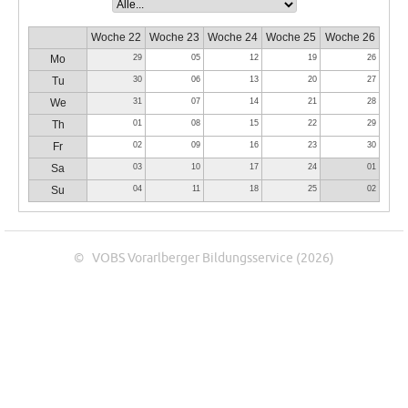
Woche 22
Woche 23
Woche 24
Woche 25
Woche 26
Mo
29
05
12
19
26
Tu
30
06
13
20
27
We
31
07
14
21
28
Th
01
08
15
22
29
Fr
02
09
16
23
30
Sa
03
10
17
24
01
Su
04
11
18
25
02
© VOBS Vorarlberger Bildungsservice (2026)